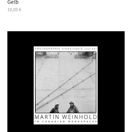
Gelb
10,00
€