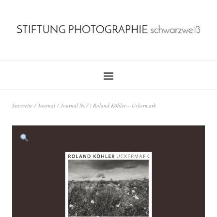
Startseite
/
Journal
/ Journal No7 | Roland Köhler – Uckermark